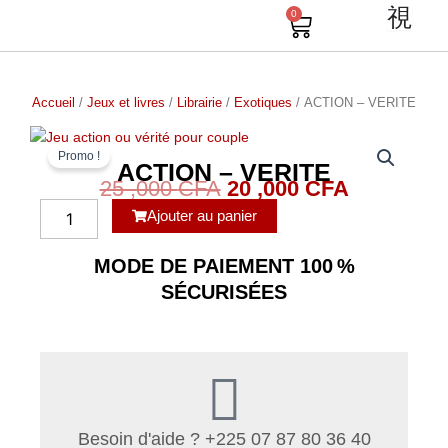
Aller
0
Cart
au
contenu
Accueil
/
Jeux et livres
/
Librairie
/
Exotiques
/ ACTION – VERITE
Promo !
ACTION – VERITE
25 ,000
CFA
20 ,000
CFA
Le
Le
quantité
Ajouter au panier
prix
prix
de
MODE DE PAIEMENT 100 %
initial
actuel
Tempo
SÉCURISÉES
vibromasseur
était :
est :
tapping
25
20
finger
,000 CFA.
,000 CFA.
connecté
smartphone
Besoin d'aide ? +225 07 87 80 36 40
USB