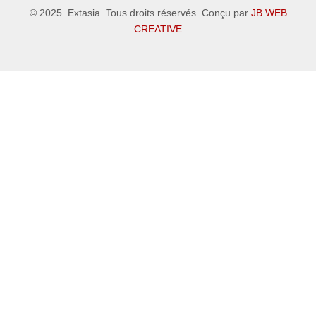
a
g
© 2025 Extasia. Tous droits réservés. Conçu par
JB WEB
c
r
e
a
CREATIVE
b
m
o
o
k
-
l
i
g
h
t