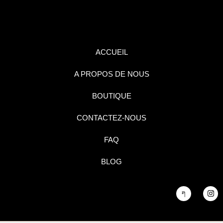
ACCUEIL
A PROPOS DE NOUS
BOUTIQUE
CONTACTEZ-NOUS
FAQ
BLOG
J
I
k
n
i
s
-
t
f
a